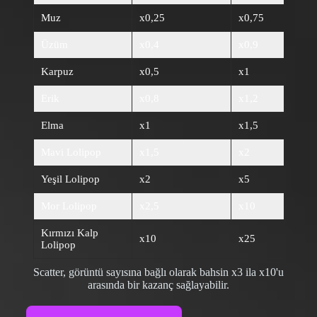
Muz
х0,25
х0,75
Üzüm
х0,4
х0,9
Karpuz
х0,5
х1
Erik
х0,8
х1,2
Elma
х1
х1,5
Mavi Lolipop
х1,5
х2
Yeşil Lolipop
х2
х5
Mor Lolipop
х2,5
х10
Kırmızı Kalp
х10
х25
Lolipop
Scatter, görüntü sayısına bağlı olarak bahsin x3 ila x10'u
arasında bir kazanç sağlayabilir.