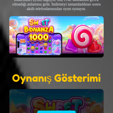
olmadığı anlamına gelir. İndirmeyi tamamladıktan sonra
akıllı telefonlarınızdan oyun oynayın.
Oynanış Gösterimi