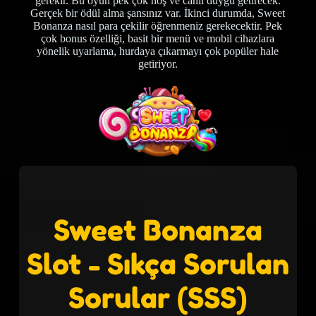
gerekir. Bu oyun pek çok hoş ve canlı duygu getirecek.
Gerçek bir ödül alma şansınız var. İkinci durumda, Sweet
Bonanza nasıl para çekilir öğrenmeniz gerekecektir. Pek
çok bonus özelliği, basit bir menü ve mobil cihazlara
yönelik uyarlama, hurdaya çıkarmayı çok popüler hale
getiriyor.
Sweet Bonanza
Slot - Sıkça Sorulan
Sorular (SSS)