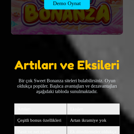
Demo Oynat
Artıları ve Eksileri
Bir çok Sweet Bonanza siteleri bulabilirsiniz. Oyun
oldukça popüler. Başlıca avantajları ve dezavantajları
aşağıdaki tabloda sunulmaktadır.
Artıları
Eksiler
Çeşitli bonus özellikleri
Artan ikramiye yok
Basit ve net oyun
Ek döndürmeler oldukça