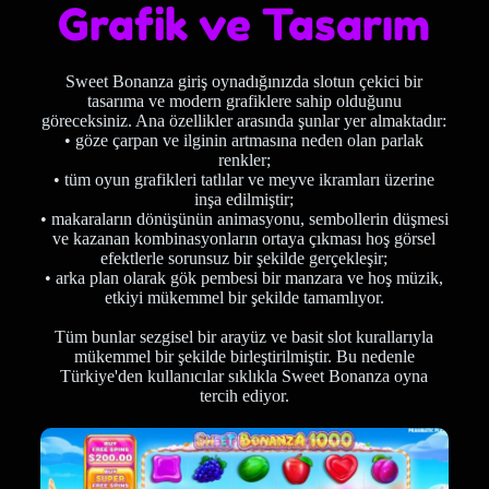
Grafik ve Tasarım
Sweet Bonanza giriş oynadığınızda slotun çekici bir
tasarıma ve modern grafiklere sahip olduğunu
göreceksiniz. Ana özellikler arasında şunlar yer almaktadır:
• göze çarpan ve ilginin artmasına neden olan parlak
renkler;
• tüm oyun grafikleri tatlılar ve meyve ikramları üzerine
inşa edilmiştir;
• makaraların dönüşünün animasyonu, sembollerin düşmesi
ve kazanan kombinasyonların ortaya çıkması hoş görsel
efektlerle sorunsuz bir şekilde gerçekleşir;
• arka plan olarak gök pembesi bir manzara ve hoş müzik,
etkiyi mükemmel bir şekilde tamamlıyor.
Tüm bunlar sezgisel bir arayüz ve basit slot kurallarıyla
mükemmel bir şekilde birleştirilmiştir. Bu nedenle
Türkiye'den kullanıcılar sıklıkla Sweet Bonanza oyna
tercih ediyor.