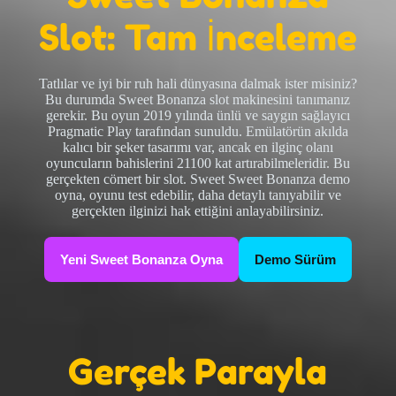
Slot: Tam İnceleme
Tatlılar ve iyi bir ruh hali dünyasına dalmak ister misiniz?
Bu durumda Sweet Bonanza slot makinesini tanımanız
gerekir. Bu oyun 2019 yılında ünlü ve saygın sağlayıcı
Pragmatic Play tarafından sunuldu. Emülatörün akılda
kalıcı bir şeker tasarımı var, ancak en ilginç olanı
oyuncuların bahislerini 21100 kat artırabilmeleridir. Bu
gerçekten cömert bir slot. Sweet Sweet Bonanza demo
oyna, oyunu test edebilir, daha detaylı tanıyabilir ve
gerçekten ilginizi hak ettiğini anlayabilirsiniz.
Yeni Sweet Bonanza Oyna
Demo Sürüm
Gerçek Parayla