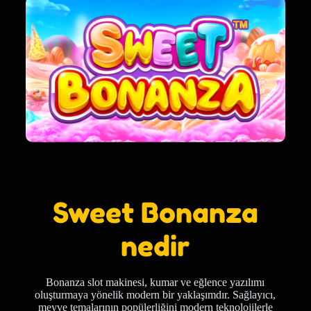
Sweet Bonanza
nedir
Bonanza slot makinesi, kumar ve eğlence yazılımı
oluşturmaya yönelik modern bir yaklaşımdır. Sağlayıcı,
meyve temalarının popülerliğini modern teknolojilerle