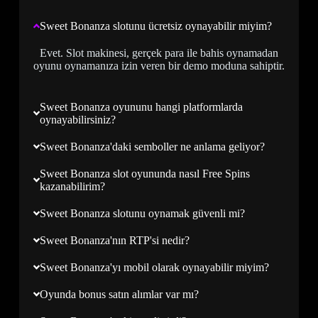
Sweet Bonanza slotunu ücretsiz oynayabilir miyim?
Evet. Slot makinesi, gerçek para ile bahis oynamadan
oyunu oynamanıza izin veren bir demo moduna sahiptir.
Sweet Bonanza oyununu hangi platformlarda
oynayabilirsiniz?
Sweet Bonanza'daki semboller ne anlama geliyor?
Sweet Bonanza slot oyununda nasıl Free Spins
kazanabilirim?
Sweet Bonanza slotunu oynamak güvenli mi?
Sweet Bonanza'nın RTP'si nedir?
Sweet Bonanza'yı mobil olarak oynayabilir miyim?
Oyunda bonus satın alımlar var mı?