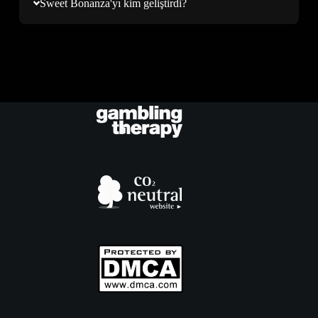
Sweet Bonanza'yı kim geliştirdi?