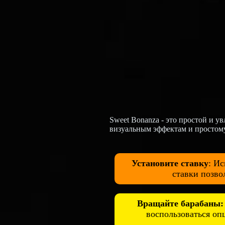
Sweet Bonanza - это простой и у
визуальным эффектам и простому 
Установите ставку
: Ис
ставки позво
Вращайте барабаны:
воспользоваться оп