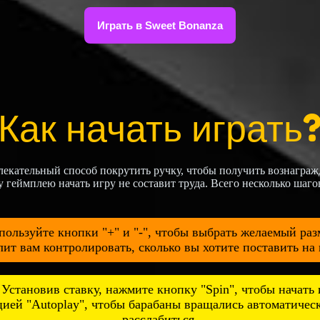
Играть в Sweet Bonanza
Как начать играть
влекательный способ покрутить ручку, чтобы получить вознаграж
геймплею начать игру не составит труда. Всего несколько шагов
пользуйте кнопки "+" и "-", чтобы выбрать желаемый раз
лит вам контролировать, сколько вы хотите поставить на
Установив ставку, нажмите кнопку "Spin", чтобы начать 
цией "Autoplay", чтобы барабаны вращались автоматическ
расслабиться.