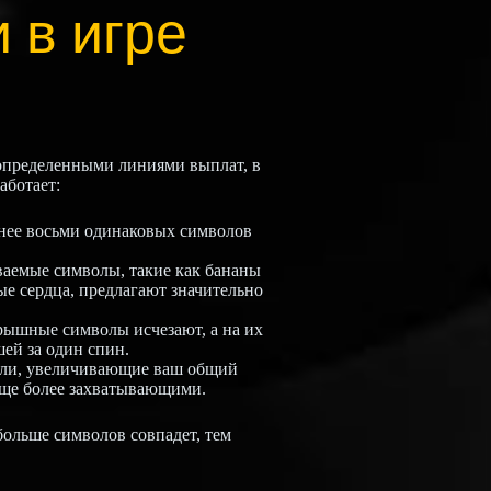
 в игре
 определенными линиями выплат, в
аботает:
нее восьми одинаковых символов
аемые символы, такие как бананы
ые сердца, предлагают значительно
шные символы исчезают, а на их
ей за один спин.
ели, увеличивающие ваш общий
ще более захватывающими.
ольше символов совпадет, тем